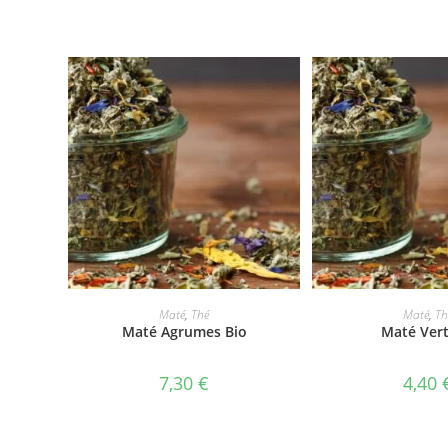
AJOUTER AU PANIER
AJOUTER AU 
Maté
,
Thé
Maté
,
Th
Maté Agrumes Bio
Maté Vert
7,30
€
4,40