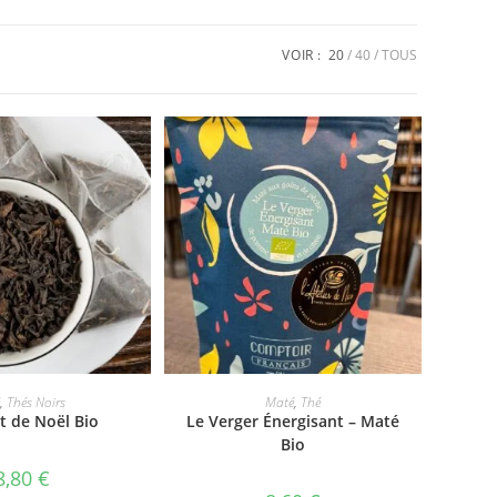
VOIR :
20
40
TOUS
ER AU PANIER
AJOUTER AU PANIER
,
Thés Noirs
Maté
,
Thé
t de Noël Bio
Le Verger Énergisant – Maté
Bio
8,80
€