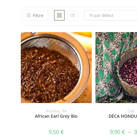
Filtre
Tri par défaut
AJOUTER AU PANIER
Rooibos
,
Thé
Café
African Earl Grey Bio
DÉCA HONDU
9,50
€
9,90
€
–
3