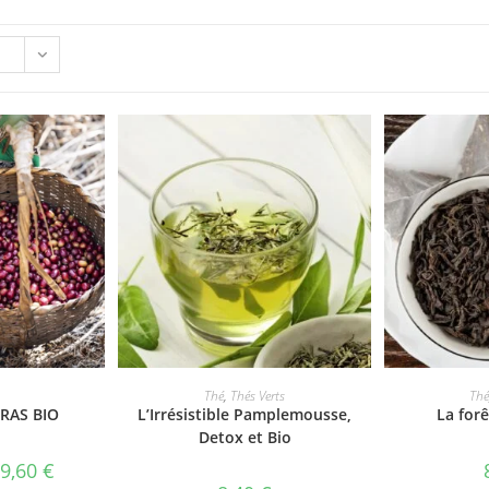
AJOUTER AU PANIER
AJOUT
Thé
,
Thés Verts
Thé
RAS BIO
L’Irrésistible Pamplemousse,
La forê
Detox et Bio
9,60
€