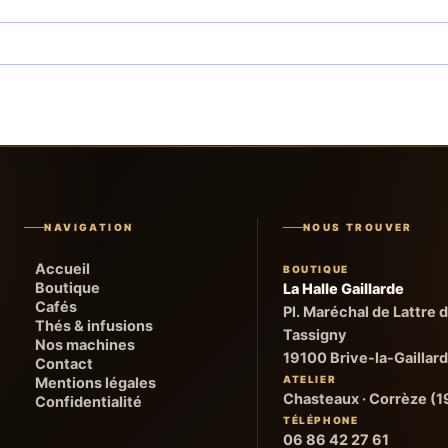
NAVIGATION
NOUS TROUVER
Accueil
BOUTIQUE
Boutique
La Halle Gaillarde
Cafés
Pl. Maréchal de Lattre 
Thés & infusions
Tassigny
Nos machines
19100 Brive-la-Gaillar
Contact
ATELIER
Mentions légales
Chasteaux · Corrèze (1
Confidentialité
TÉLÉPHONE
06 86 42 27 61