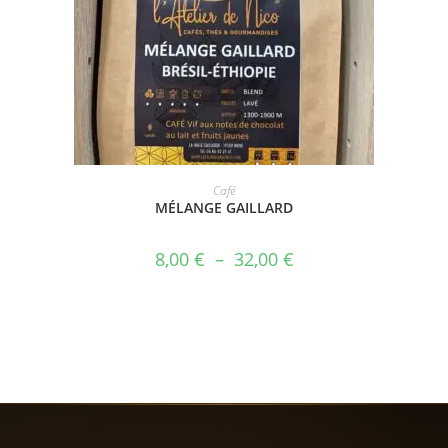
CHOIX DES OPTIONS
Café
MÉLANGE GAILLARD
8,00
€
–
32,00
€