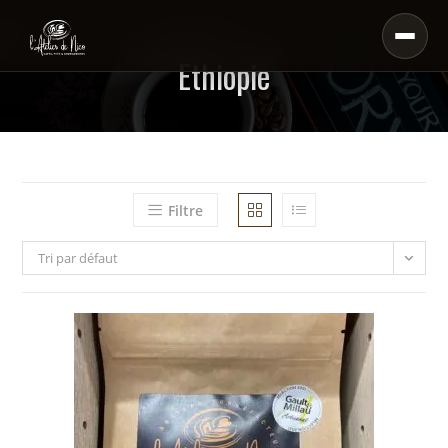
Ethiopie
Filtre
Tri par défaut