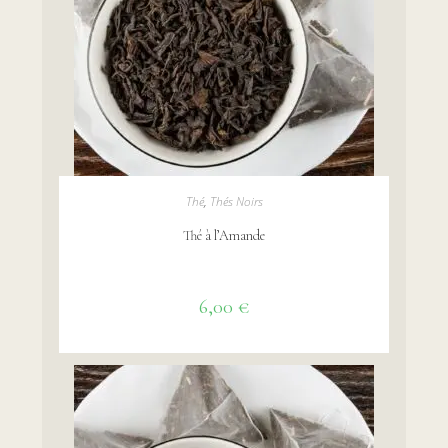
AJOUTER AU PANIER
Thé
,
Thés Noirs
Thé à l’Amande
6,00
€