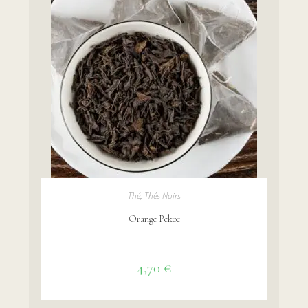
AJOUTER AU PANIER
Thé
,
Thés Noirs
Orange Pekoe
4,70
€