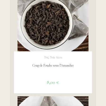
AJOUTER AU PANIER
Thé
,
Thés Noirs
Coup de Foudre sous l’Amandier
8,00
€