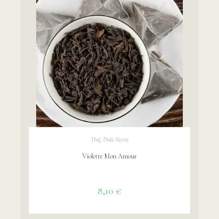
AJOUTER AU PANIER
Thé
,
Thés Noirs
Violette Mon Amour
8,10
€