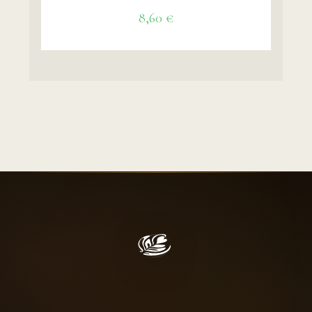
8,60
€