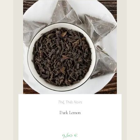
AJOUTER AU PANIER
Thé
,
Thés Noirs
Dark Lemon
9,60
€