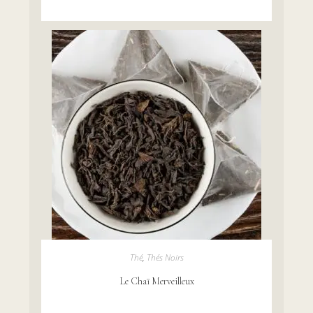
AJOUTER AU PANIER
Thé
,
Thés Noirs
Le Chaï Merveilleux